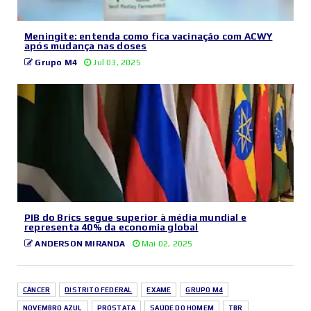
Meningite: entenda como fica vacinação com ACWY
após mudança nas doses
Grupo M4
Jul 03, 2025
PIB do Brics segue superior à média mundial e
representa 40% da economia global
ANDERSON MIRANDA
Mai 02, 2025
CÂNCER
DISTRITO FEDERAL
EXAME
GRUPO M4
NOVEMBRO AZUL
PRÓSTATA
SAÚDE DO HOMEM
TBR