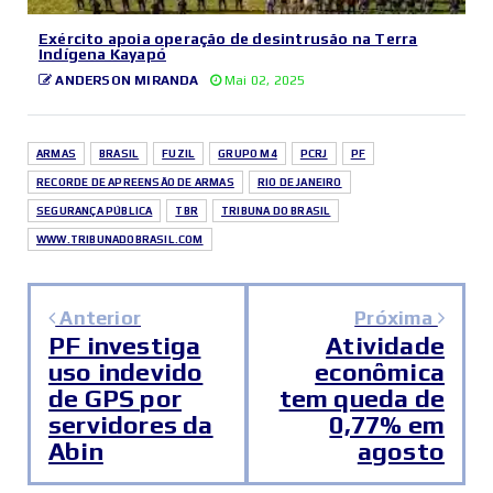
Exército apoia operação de desintrusão na Terra
Indígena Kayapó
ANDERSON MIRANDA
Mai 02, 2025
ARMAS
BRASIL
FUZIL
GRUPO M4
PCRJ
PF
RECORDE DE APREENSÃO DE ARMAS
RIO DE JANEIRO
SEGURANÇA PÚBLICA
TBR
TRIBUNA DO BRASIL
WWW.TRIBUNADOBRASIL.COM
Anterior
Próxima
PF investiga
Atividade
uso indevido
econômica
de GPS por
tem queda de
servidores da
0,77% em
Abin
agosto