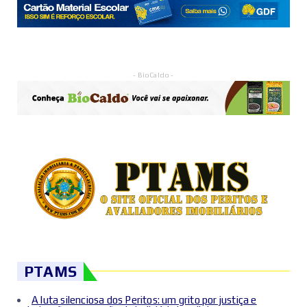
- BioCaldo -
PTAMS
A luta silenciosa dos Peritos: um grito por justiça e