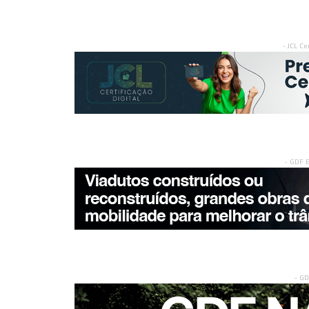
- JCL Ce
- GDF 
- G