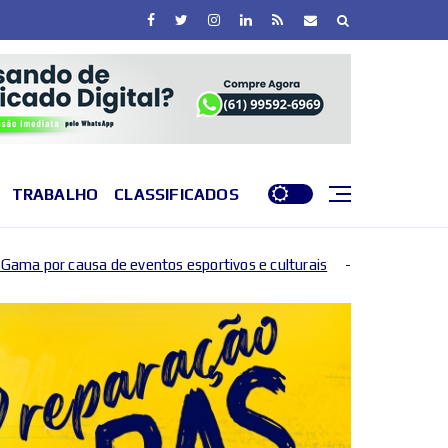
TRABALHO
CLASSIFICADOS
tos esportivos e culturais
DF entra em nível de perig
2026