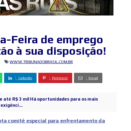
ta-Feira de emprego
ão à sua disposição!
WWW.TRIBUNADOBRASIL.COM.BR
Linkedin
Pinterest
Email
 até R$ 3 mil Há oportunidades para os mais
exigênci...
nta comitê especial para enfrentamento da