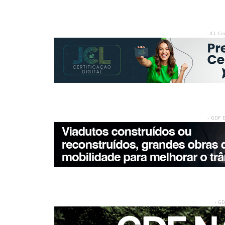
- JCL Ce
- GDF 
- G