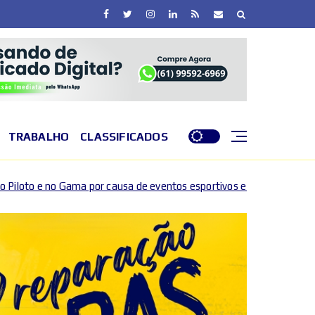
TRABALHO
CLASSIFICADOS
sa de eventos esportivos e culturais
DF entra em níve
2026