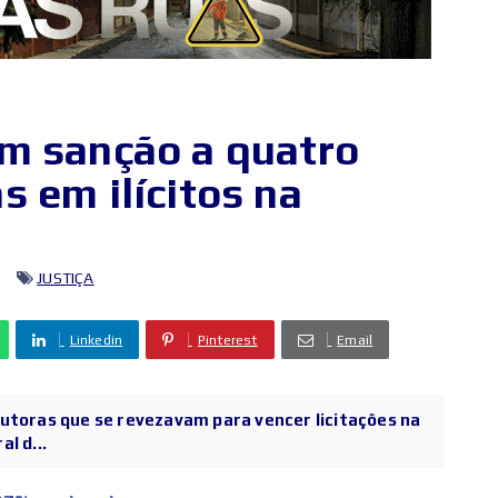
m sanção a quatro
 em ilícitos na
JUSTIÇA
Linkedin
Pinterest
Email
utoras que se revezavam para vencer licitações na
l d...