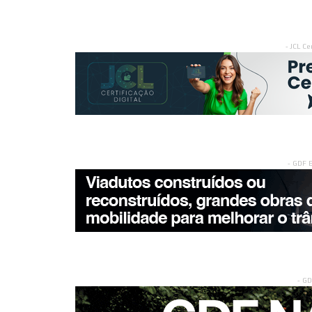
- JCL Ce
- GDF 
- G