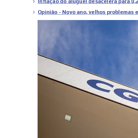
Inflação do aluguel desacelera para 0
Opinião - Novo ano, velhos problemas 