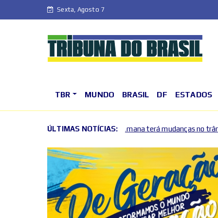
Sexta, Agosto 7
TBR
MUNDO
BRASIL
DF
ESTADOS
Fim de semana terá mudanças no trânsito no Plano Piloto e n
ÚLTIMAS NOTÍCIAS:
2026