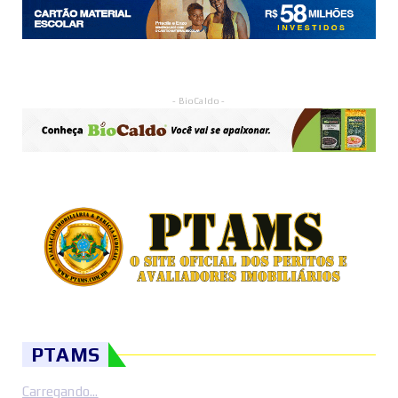
- BioCaldo -
PTAMS
Carregando...