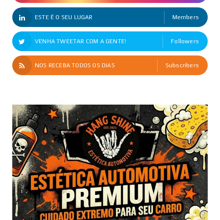
ESTE É O SEU LUGAR
Members
VENHA TWEETAR COM A GENTE!
Followers
NOS RECEBA TODOS OS DIAS
Subscribers