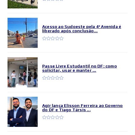
Acesso ao Sudoeste pela 4ª Avenida é
liberado após conclusão...
Passe Livre Estudantil no DF: como
solicitar, usar e manter ...
Agir lança Elisson Ferreira ao Governo
do DF e Tiago Társis ...