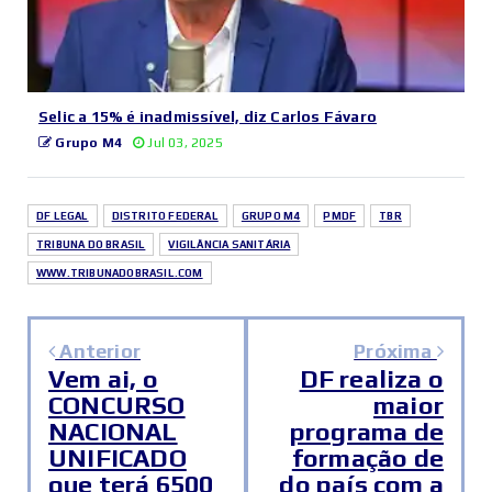
Selic a 15% é inadmissível, diz Carlos Fávaro
Grupo M4
Jul 03, 2025
DF LEGAL
DISTRITO FEDERAL
GRUPO M4
PMDF
TBR
TRIBUNA DO BRASIL
VIGILÂNCIA SANITÁRIA
WWW.TRIBUNADOBRASIL.COM
Anterior
Próxima
Vem ai, o
DF realiza o
CONCURSO
maior
NACIONAL
programa de
UNIFICADO
formação de
que terá 6500
do país com a