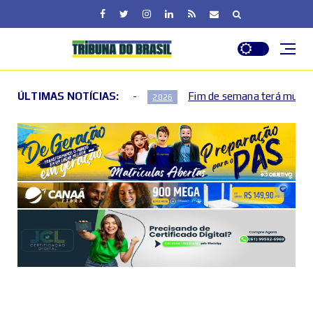
ÚLTIMAS NOTÍCIAS:
Fim de semana terá mudanças no trânsito no Plano Piloto
2026