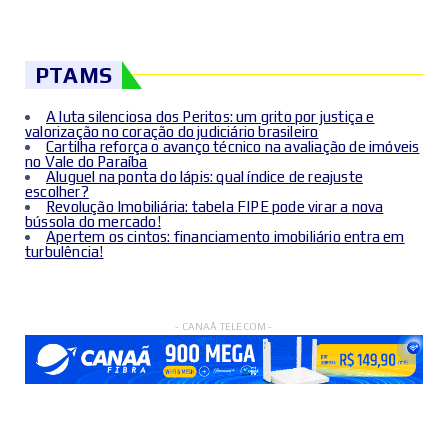
PTAMS
A luta silenciosa dos Peritos: um grito por justiça e
valorização no coração do judiciário brasileiro
Cartilha reforça o avanço técnico na avaliação de imóveis
no Vale do Paraíba
Aluguel na ponta do lápis: qual índice de reajuste
escolher?
Revolução Imobiliária: tabela FIPE pode virar a nova
bússola do mercado!
Apertem os cintos: financiamento imobiliário entra em
turbulência!
- CANAÃ TELECOM -