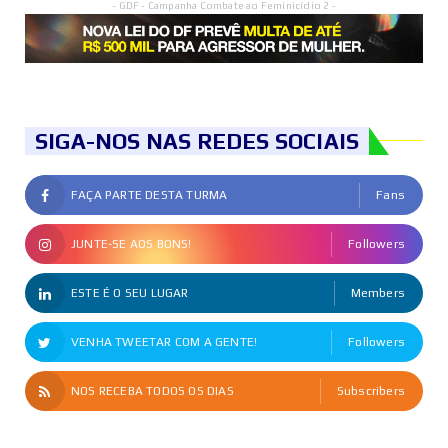
- GDF - Campanha Combate ao Feminicídio 2 -
SIGA-NOS NAS REDES SOCIAIS
FAÇA PARTE DESTA TURMA
Fans
JUNTE-SE AOS BONS!
Followers
ESTE É O SEU LUGAR
Members
VENHA TWEETAR COM A GENTE!
Followers
NOS RECEBA TODOS OS DIAS
Subscribers