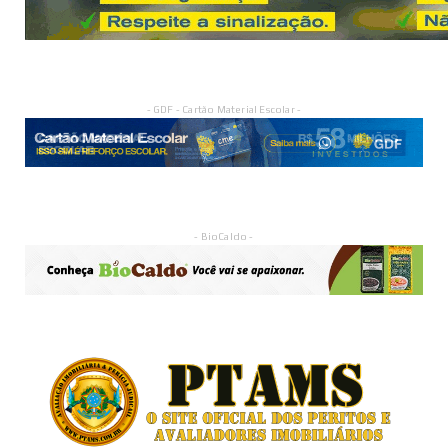
- GDF - Cartão Material Escolar -
- BioCaldo -