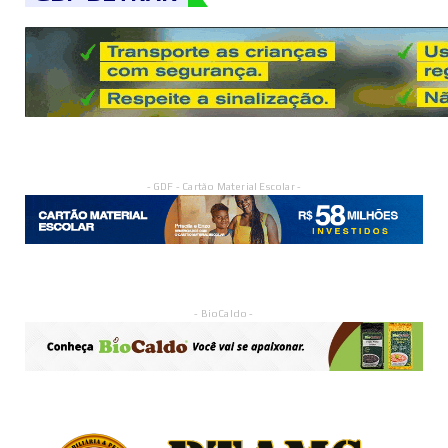
- GDF - Cartão Material Escolar -
- BioCaldo -