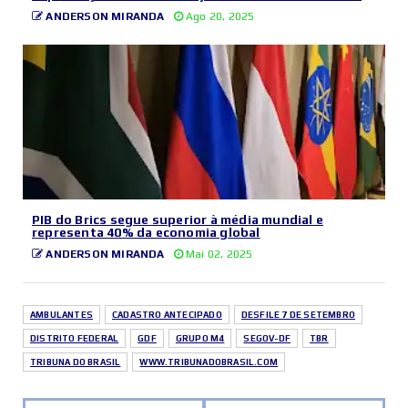
ANDERSON MIRANDA
Ago 20, 2025
PIB do Brics segue superior à média mundial e
representa 40% da economia global
ANDERSON MIRANDA
Mai 02, 2025
AMBULANTES
CADASTRO ANTECIPADO
DESFILE 7 DE SETEMBRO
DISTRITO FEDERAL
GDF
GRUPO M4
SEGOV-DF
TBR
TRIBUNA DO BRASIL
WWW.TRIBUNADOBRASIL.COM