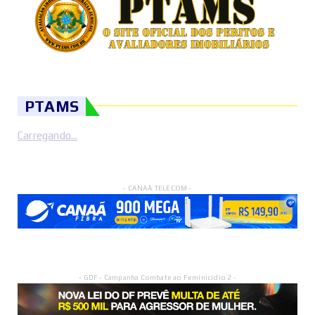
PTAMS
Carregando...
- CANAÃ TELECOM -
- GDF - Campanha Combate ao Feminicídio 2 -