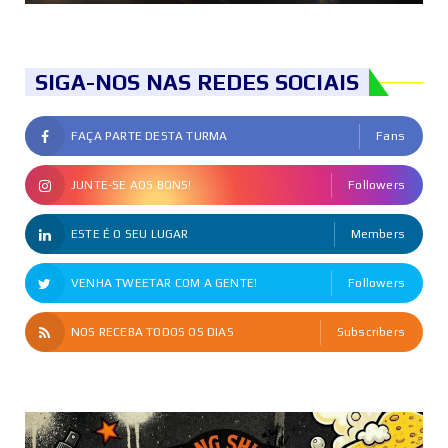
SIGA-NOS NAS REDES SOCIAIS
FAÇA PARTE DESTA TURMA
Fans
JUNTE-SE AOS BONS!
Followers
ESTE É O SEU LUGAR
Members
VENHA TWEETAR COM A GENTE!
Followers
NOS RECEBA TODOS OS DIAS
Subscribers