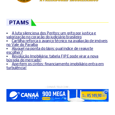
PTAMS
A luta silenciosa dos Peritos: um grito por justiça e
valorização no coração do judiciário brasileiro
Cartilha reforça o avanço técnico na avaliação de imóveis
no Vale do Paraíba
Aluguel na ponta do lápis: qual índice de reajuste
escolher?
Revolução Imobiliária: tabela FIPE pode virar a nova
bússola do mercado!
Apertem os cintos: financiamento imobiliário entra em
turbulência!
- CANAÃ TELECOM -