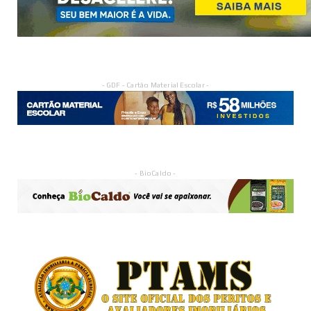
- GDF - Cartão Material Escolar -
- BioCaldo -