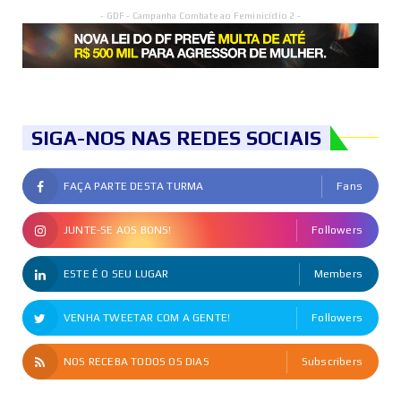
- GDF - Campanha Combate ao Feminicídio 2 -
SIGA-NOS NAS REDES SOCIAIS
FAÇA PARTE DESTA TURMA
Fans
JUNTE-SE AOS BONS!
Followers
ESTE É O SEU LUGAR
Members
VENHA TWEETAR COM A GENTE!
Followers
NOS RECEBA TODOS OS DIAS
Subscribers