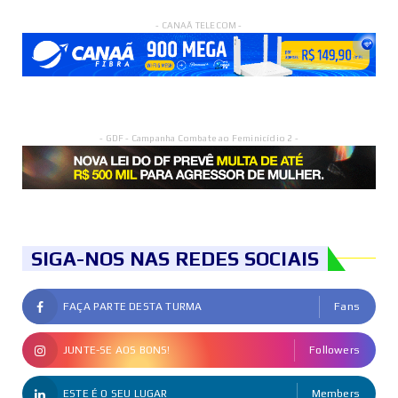
- CANAÃ TELECOM -
- GDF - Campanha Combate ao Feminicídio 2 -
SIGA-NOS NAS REDES SOCIAIS
FAÇA PARTE DESTA TURMA
Fans
JUNTE-SE AOS BONS!
Followers
ESTE É O SEU LUGAR
Members