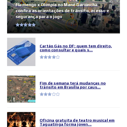
Flamengo x Olímpia no Mané Garrincha:
confira as orientações de trânsito, acesso e
segurança para o jogo
Cartão Gás no DF: quem tem direito,
como consultar e quais s...
Fim de semana terá mudanças no
trânsito em Brasília por caus...
Oficina gratuita de teatro musical em
Taguatinga forma joven...