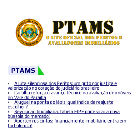
PTAMS
A luta silenciosa dos Peritos: um grito por justiça e
valorização no coração do judiciário brasileiro
Cartilha reforça o avanço técnico na avaliação de imóveis
no Vale do Paraíba
Aluguel na ponta do lápis: qual índice de reajuste
escolher?
Revolução Imobiliária: tabela FIPE pode virar a nova
bússola do mercado!
Apertem os cintos: financiamento imobiliário entra em
turbulência!