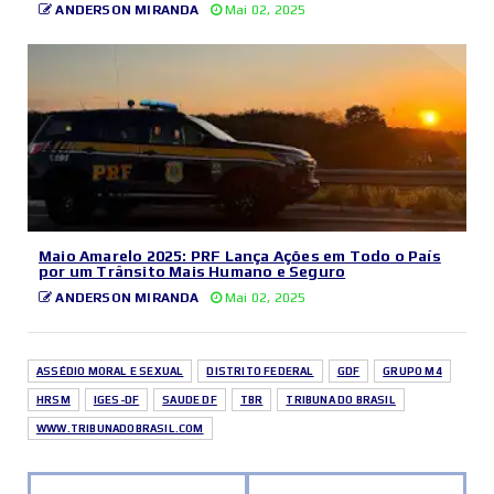
ANDERSON MIRANDA
Mai 02, 2025
Maio Amarelo 2025: PRF Lança Ações em Todo o País
por um Trânsito Mais Humano e Seguro
ANDERSON MIRANDA
Mai 02, 2025
ASSÉDIO MORAL E SEXUAL
DISTRITO FEDERAL
GDF
GRUPO M4
HRSM
IGES-DF
SAUDE DF
TBR
TRIBUNA DO BRASIL
WWW.TRIBUNADOBRASIL.COM