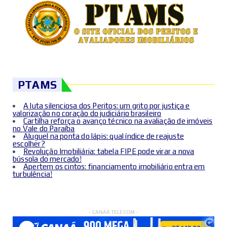
PTAMS
A luta silenciosa dos Peritos: um grito por justiça e
valorização no coração do judiciário brasileiro
Cartilha reforça o avanço técnico na avaliação de imóveis
no Vale do Paraíba
Aluguel na ponta do lápis: qual índice de reajuste
escolher?
Revolução Imobiliária: tabela FIPE pode virar a nova
bússola do mercado!
Apertem os cintos: financiamento imobiliário entra em
turbulência!
- CANAÃ TELECOM -