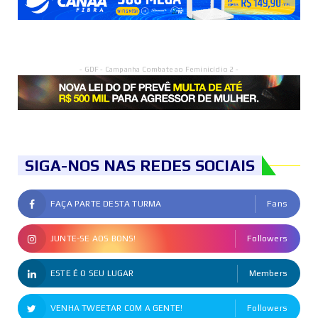
- GDF - Campanha Combate ao Feminicídio 2 -
SIGA-NOS NAS REDES SOCIAIS
FAÇA PARTE DESTA TURMA
Fans
JUNTE-SE AOS BONS!
Followers
ESTE É O SEU LUGAR
Members
VENHA TWEETAR COM A GENTE!
Followers