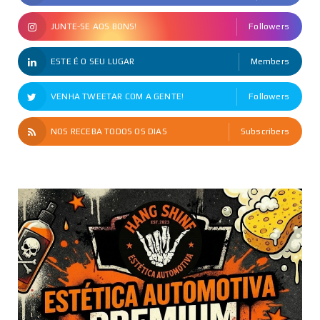
JUNTE-SE AOS BONS!
Followers
ESTE É O SEU LUGAR
Members
VENHA TWEETAR COM A GENTE!
Followers
NOS RECEBA TODOS OS DIAS
Subscribers