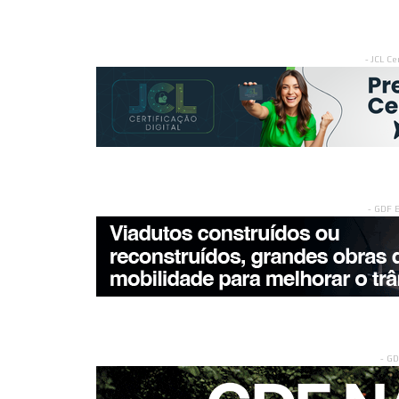
- JCL Ce
- GDF 
- G