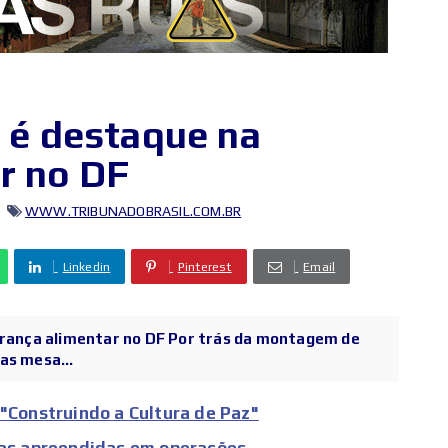
r é destaque na
r no DF
WWW.TRIBUNADOBRASIL.COM.BR
Linkedin
Pinterest
Email
gurança alimentar no DF Por trás da montagem de
as mesa...
 "Construindo a Cultura de Paz"
rmas apreendidas em operações