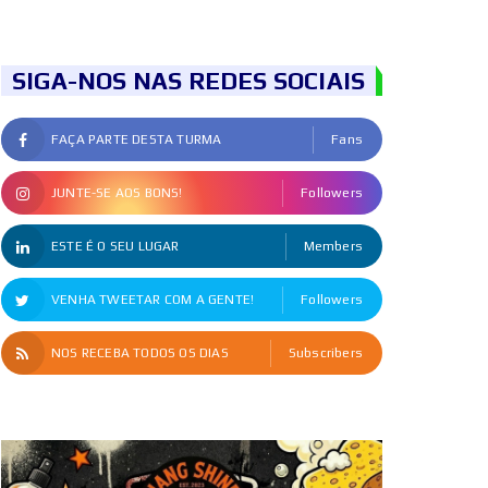
SIGA-NOS NAS REDES SOCIAIS
FAÇA PARTE DESTA TURMA
Fans
JUNTE-SE AOS BONS!
Followers
ESTE É O SEU LUGAR
Members
VENHA TWEETAR COM A GENTE!
Followers
NOS RECEBA TODOS OS DIAS
Subscribers