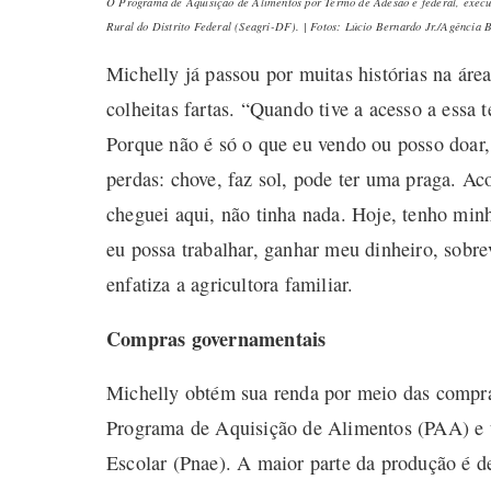
O Programa de Aquisição de Alimentos por Termo de Adesão é federal, execu
Rural do Distrito Federal (Seagri-DF). | Fotos: Lúcio Bernardo Jr./Agência B
Michelly já passou por muitas histórias na áre
colheitas fartas. “Quando tive a acesso a essa 
Porque não é só o que eu vendo ou posso doar
perdas: chove, faz sol, pode ter uma praga. 
cheguei aqui, não tinha nada. Hoje, tenho minh
eu possa trabalhar, ganhar meu dinheiro, sobr
enfatiza a agricultora familiar.
Compras governamentais
Michelly obtém sua renda por meio das compra
Programa de Aquisição de Alimentos (PAA) e
Escolar (Pnae). A maior parte da produção é de