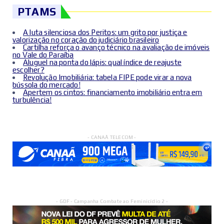
PTAMS
A luta silenciosa dos Peritos: um grito por justiça e
valorização no coração do judiciário brasileiro
Cartilha reforça o avanço técnico na avaliação de imóveis
no Vale do Paraíba
Aluguel na ponta do lápis: qual índice de reajuste
escolher?
Revolução Imobiliária: tabela FIPE pode virar a nova
bússola do mercado!
Apertem os cintos: financiamento imobiliário entra em
turbulência!
- CANAÃ TELECOM -
- GDF - Campanha Combate ao Feminicídio 2 -