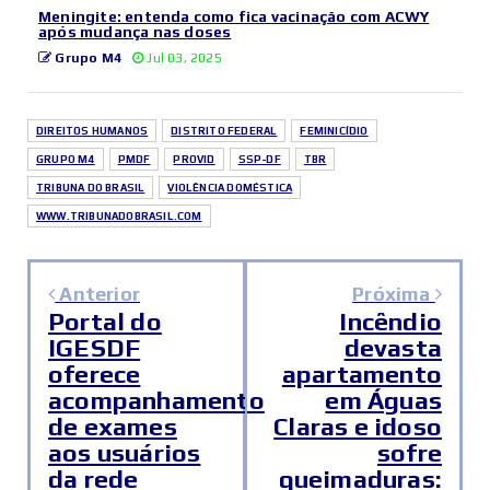
Meningite: entenda como fica vacinação com ACWY
após mudança nas doses
Grupo M4
Jul 03, 2025
DIREITOS HUMANOS
DISTRITO FEDERAL
FEMINICÍDIO
GRUPO M4
PMDF
PROVID
SSP-DF
TBR
TRIBUNA DO BRASIL
VIOLÊNCIA DOMÉSTICA
WWW.TRIBUNADOBRASIL.COM
Anterior
Próxima
Portal do
Incêndio
IGESDF
devasta
oferece
apartamento
acompanhamento
em Águas
de exames
Claras e idoso
aos usuários
sofre
da rede
queimaduras: