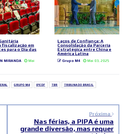
 Sanitária
Laços de Confiança: A
a fiscalização em
Consolidação da Parceria
es para o Dia das
Estratégica entre China e
América Latina
N MIRANDA
Mai
Grupo M4
Mai 03, 2025
DERAL
GRUPO M4
IPEDF
TBR
TRIBUNA DO BRASIL
Próxima
Nas férias, a PIPA é uma
grande diversão, mas requer