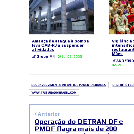
Ameaça de ataque à bomba
Vigilância
leva OAB-RJ a suspender
intensific
atividades
restaurant
Mães
Grupo M4
Jul 03, 2025
ANDERSO
02, 2025
DESENVOLVIMENTO INFANTIL E PARENTALIDADES
DISTRITO FE
WWW.TRIBUNADOBRASIL.COM
Anterior
Operação do DETRAN DF e
PMDF flagra mais de 200