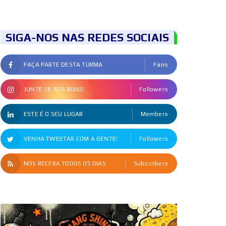
SIGA-NOS NAS REDES SOCIAIS
FAÇA PARTE DESTA TURMA
Fans
JUNTE-SE AOS BONS!
Followers
ESTE É O SEU LUGAR
Members
VENHA TWEETAR COM A GENTE!
Followers
NOS RECEBA TODOS OS DIAS
Subscribers