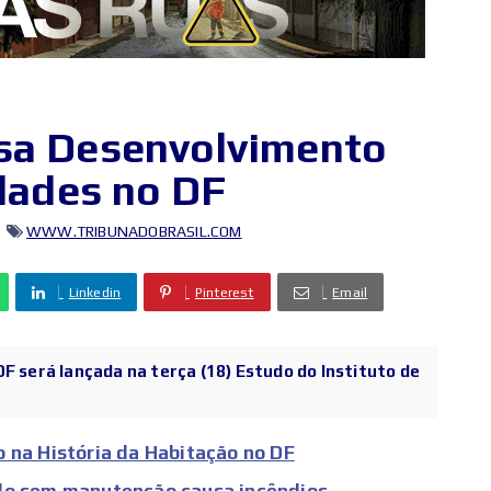
isa Desenvolvimento
idades no DF
WWW.TRIBUNADOBRASIL.COM
Linkedin
Pinterest
Email
F será lançada na terça (18) Estudo do Instituto de
 na História da Habitação no DF
ado sem manutenção causa incêndios