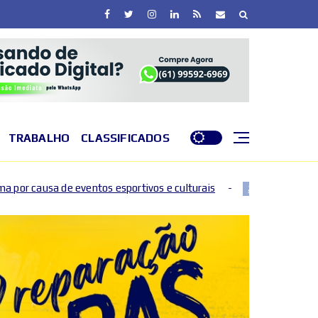
TRABALHO
CLASSIFICADOS
 esportivos e culturais
DF entra em nível de perigo p
2026