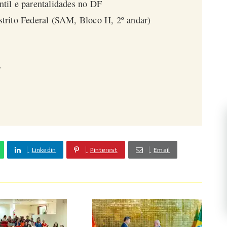
til e parentalidades no DF
istrito Federal (SAM, Bloco H, 2º andar)
r
Linkedin
Pinterest
Email