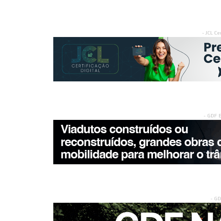
- JCL Ce
- GDF 
- G