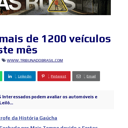
 mais de 1200 veículos
este mês
WWW.TRIBUNADOBRASIL.COM
Linkedin
Pinterest
Email
 25 Interessados podem avaliar os automóveis e
eilõ...
trofe da História Gaúcha
Fechado por Mais Tempo devido a Fortes