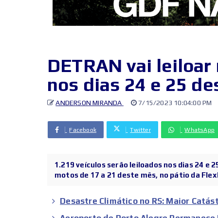
DETRAN vai leiloar
nos dias 24 e 25 d
ANDERSON MIRANDA
7/15/2023 10:04:00 PM
Facebook
Twitter
WhatsApp
1.219 veículos serão leiloados nos dias 24 e
motos de 17 a 21 deste mês, no pátio da FlexL
Desastre Climático no RS: Maior Catás
Aeroporto de Porto Alegre Permanece 