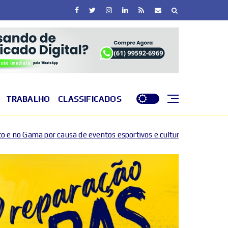
TRABALHO
CLASSIFICADOS
de eventos esportivos e culturais
DF entra em nível d
2026