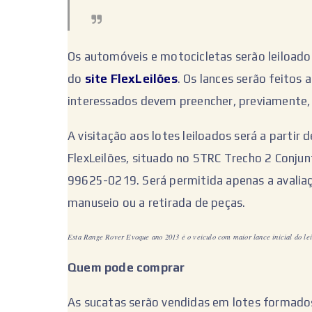
Os automóveis e motocicletas serão leiloado
do
site FlexLeilões
. Os lances serão feitos a
interessados devem preencher, previamente, o
A visitação aos lotes leiloados será a partir 
FlexLeilões, situado no STRC Trecho 2 Conju
99625-0219. Será permitida apenas a avaliaçã
manuseio ou a retirada de peças.
Esta Range Rover Evoque ano 2013 é o veículo com maior lance inicial do le
Quem pode comprar
As sucatas serão vendidas em lotes formados