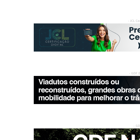
- JCL Ce
- GDF 
- G