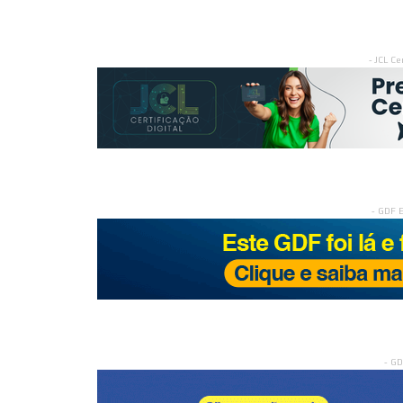
- JCL Ce
- GDF 
- G