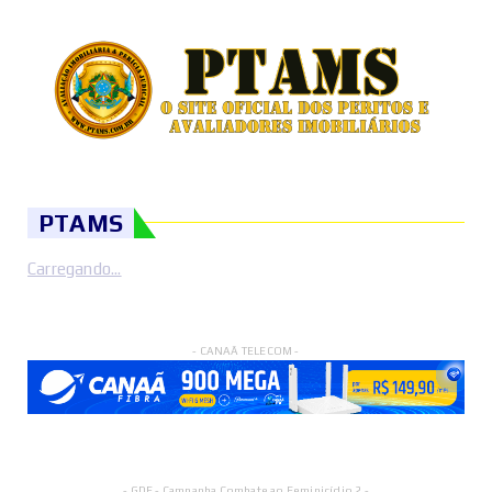
PTAMS
Carregando...
- CANAÃ TELECOM -
- GDF - Campanha Combate ao Feminicídio 2 -