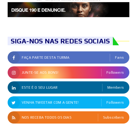
SIGA-NOS NAS REDES SOCIAIS
FAÇA PARTE DESTA TURMA
Fans
JUNTE-SE AOS BONS!
Followers
ESTE É O SEU LUGAR
Members
VENHA TWEETAR COM A GENTE!
Followers
NOS RECEBA TODOS OS DIAS
Subscribers