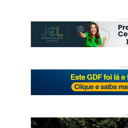
- JCL Ce
- GDF 
- G