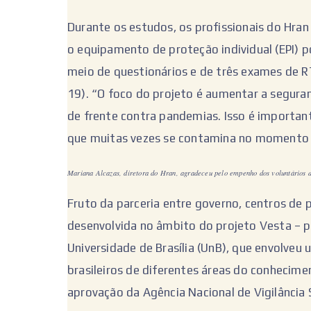
Durante os estudos, os profissionais do Hran
o equipamento de proteção individual (EPI) p
meio de questionários e de três exames de R
19). “O foco do projeto é aumentar a seguran
de frente contra pandemias. Isso é important
que muitas vezes se contamina no momento d
Mariana Alcazas, diretora do Hran, agradeceu pelo empenho dos voluntários du
Fruto da parceria entre governo, centros de p
desenvolvida no âmbito do projeto Vesta – p
Universidade de Brasília (UnB), que envolve
brasileiros de diferentes áreas do conhecim
aprovação da Agência Nacional de Vigilância S