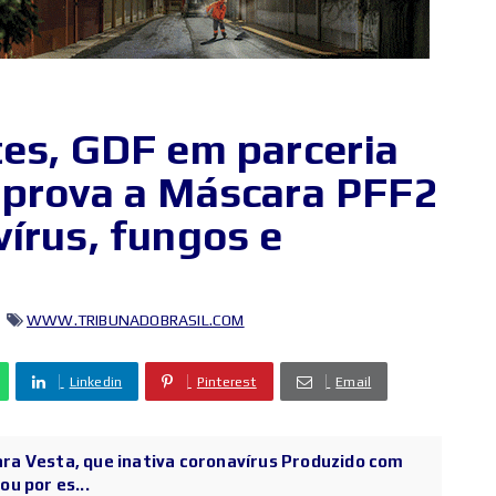
tes, GDF em parceria
aprova a Máscara PFF2
írus, fungos e
WWW.TRIBUNADOBRASIL.COM
Linkedin
Pinterest
Email
a Vesta, que inativa coronavírus Produzido com
u por es...