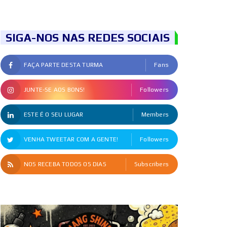
SIGA-NOS NAS REDES SOCIAIS
FAÇA PARTE DESTA TURMA
Fans
JUNTE-SE AOS BONS!
Followers
ESTE É O SEU LUGAR
Members
VENHA TWEETAR COM A GENTE!
Followers
NOS RECEBA TODOS OS DIAS
Subscribers