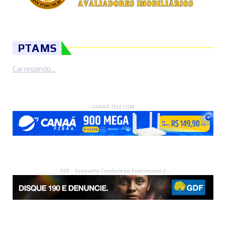
PTAMS
Carregando...
- CANAÃ TELECOM -
- GDF - Campanha Combate ao Feminicídio 2 -