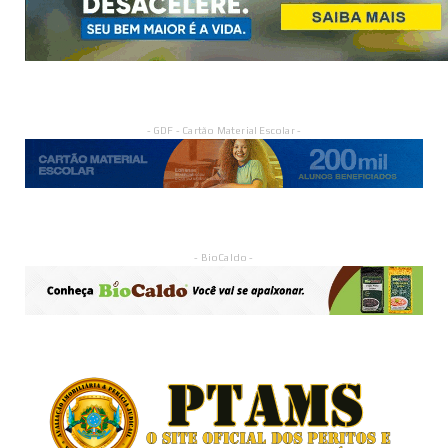
- GDF - Cartão Material Escolar -
- BioCaldo -