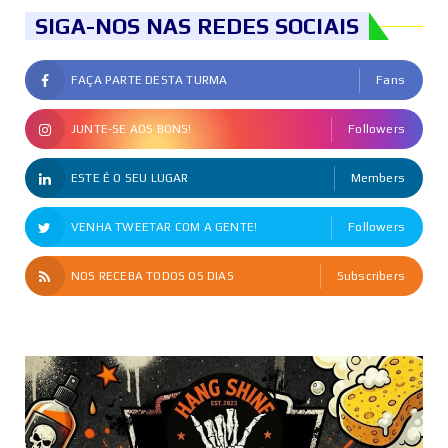
SIGA-NOS NAS REDES SOCIAIS
FAÇA PARTE DESTA TURMA
Fans
JUNTE-SE AOS BONS!
Followers
ESTE É O SEU LUGAR
Members
VENHA TWEETAR COM A GENTE!
Followers
NOS RECEBA TODOS OS DIAS
Subscribers