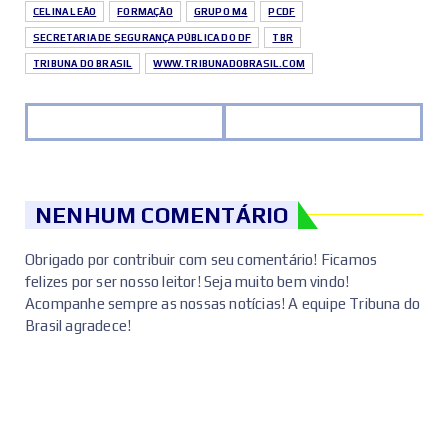
CELINA LEÃO
FORMAÇÃO
GRUPO M4
PCDF
SECRETARIA DE SEGURANÇA PÚBLICA DO DF
TBR
TRIBUNA DO BRASIL
WWW.TRIBUNADOBRASIL.COM
NENHUM COMENTÁRIO
Obrigado por contribuir com seu comentário! Ficamos
felizes por ser nosso leitor! Seja muito bem vindo!
Acompanhe sempre as nossas notícias! A equipe Tribuna do
Brasil agradece!