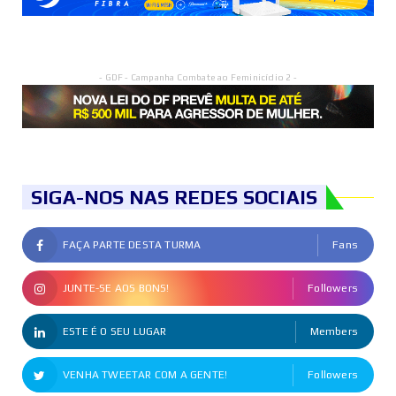
- GDF - Campanha Combate ao Feminicídio 2 -
SIGA-NOS NAS REDES SOCIAIS
FAÇA PARTE DESTA TURMA
Fans
JUNTE-SE AOS BONS!
Followers
ESTE É O SEU LUGAR
Members
VENHA TWEETAR COM A GENTE!
Followers