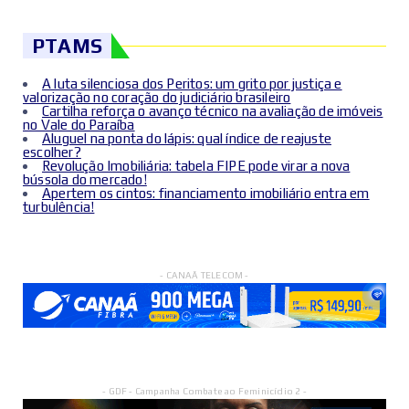
PTAMS
A luta silenciosa dos Peritos: um grito por justiça e
valorização no coração do judiciário brasileiro
Cartilha reforça o avanço técnico na avaliação de imóveis
no Vale do Paraíba
Aluguel na ponta do lápis: qual índice de reajuste
escolher?
Revolução Imobiliária: tabela FIPE pode virar a nova
bússola do mercado!
Apertem os cintos: financiamento imobiliário entra em
turbulência!
- CANAÃ TELECOM -
- GDF - Campanha Combate ao Feminicídio 2 -