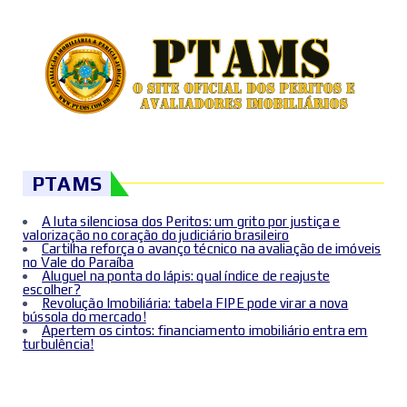
PTAMS
A luta silenciosa dos Peritos: um grito por justiça e
valorização no coração do judiciário brasileiro
Cartilha reforça o avanço técnico na avaliação de imóveis
no Vale do Paraíba
Aluguel na ponta do lápis: qual índice de reajuste
escolher?
Revolução Imobiliária: tabela FIPE pode virar a nova
bússola do mercado!
Apertem os cintos: financiamento imobiliário entra em
turbulência!