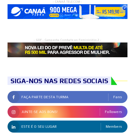
- CANAÃ TELECOM -
- GDF - Campanha Combate ao Feminicídio 2 -
SIGA-NOS NAS REDES SOCIAIS
FAÇA PARTE DESTA TURMA
Fans
JUNTE-SE AOS BONS!
Followers
ESTE É O SEU LUGAR
Members