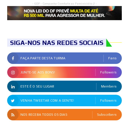
- GDF - Campanha Combate ao Feminicídio 2 -
SIGA-NOS NAS REDES SOCIAIS
FAÇA PARTE DESTA TURMA
Fans
JUNTE-SE AOS BONS!
Followers
ESTE É O SEU LUGAR
Members
VENHA TWEETAR COM A GENTE!
Followers
NOS RECEBA TODOS OS DIAS
Subscribers