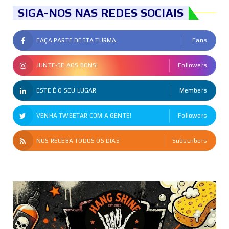
SIGA-NOS NAS REDES SOCIAIS
FAÇA PARTE DESTA TURMA
Fans
JUNTE-SE AOS BONS!
Followers
ESTE É O SEU LUGAR
Members
VENHA TWEETAR COM A GENTE!
Followers
NOS RECEBA TODOS OS DIAS
Subscribers