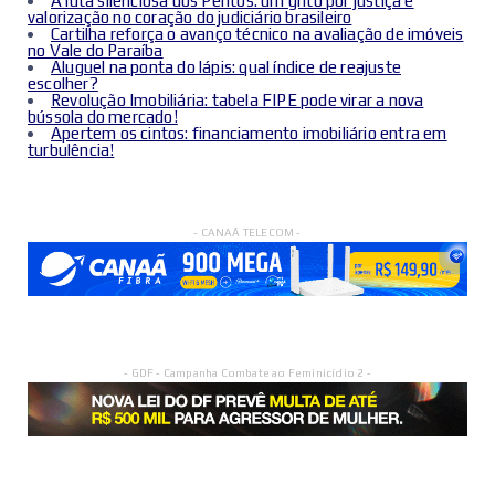
A luta silenciosa dos Peritos: um grito por justiça e
valorização no coração do judiciário brasileiro
Cartilha reforça o avanço técnico na avaliação de imóveis
no Vale do Paraíba
Aluguel na ponta do lápis: qual índice de reajuste
escolher?
Revolução Imobiliária: tabela FIPE pode virar a nova
bússola do mercado!
Apertem os cintos: financiamento imobiliário entra em
turbulência!
- CANAÃ TELECOM -
- GDF - Campanha Combate ao Feminicídio 2 -