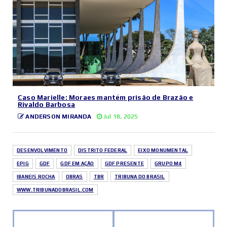
Caso Marielle: Moraes mantém prisão de Brazão e
Rivaldo Barbosa
ANDERSON MIRANDA
Jul 18, 2025
DESENVOLVIMENTO
DISTRITO FEDERAL
EIXO MONUMENTAL
EPIG
GDF
GDF EM AÇÃO
GDF PRESENTE
GRUPO M4
IBANEIS ROCHA
OBRAS
TBR
TRIBUNA DO BRASIL
WWW.TRIBUNADOBRASIL.COM